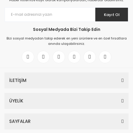
Haber listemize kayıt olarak kampanyalardan, haberdar olabilirsiniz.
Kayıt Ol
Sosyal Medyada Bizi Takip Edin
Bizi sosyal medyadan takip ederek en yeni ürünlere ve en özel fırsatlara
anında ulaşabilirsiniz.
İLETİŞİM
ÜYELİK
SAYFALAR