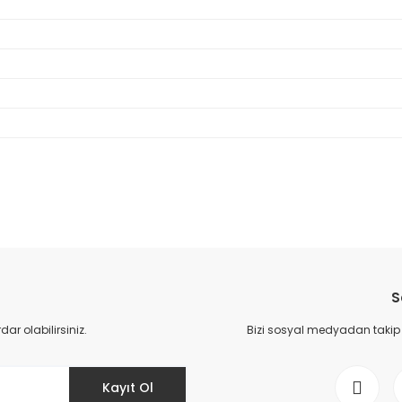
da yetersiz gördüğünüz noktaları öneri formunu kullanarak tarafımıza il
Bu ürüne ilk yorumu siz yapın!
S
Yorum Yaz
r olabilirsiniz.
Bizi sosyal medyadan takip ed
Kayıt Ol