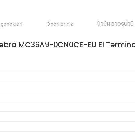
eçenekleri
Önerileriniz
ÜRÜN BROŞÜRÜ
ebra MC36A9-0CN0CE-EU El Termina