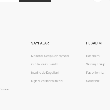
Gönder
SAYFALAR
HESABIM
Mesafeli Satış Sözleşmesi
Hesabım
Gizlilik ve Güvenlik
Sipariş Takip
İptal İade Koşullari
Favorileriniz
Kişisel Veriler Politikası
Sepetiniz
 Formu