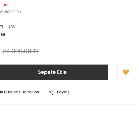
rminal
0CN0CE-EU
 TL + KDV
le!
24.900,00 TL
Sepete Ekle
atı Düşünce Haber Ver
Paylaş