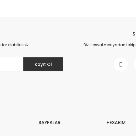
S
r olabilirsiniz.
Bizi sosyal medyadan takip ed
Kayıt Ol
SAYFALAR
HESABIM