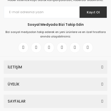
Haber listemize kayıt olarak kampanyalardan, haberdar olabilirsiniz.
Kayıt Ol
Sosyal Medyada Bizi Takip Edin
Bizi sosyal medyadan takip ederek en yeni ürünlere ve en özel fırsatlara
anında ulaşabilirsiniz.
İLETİŞİM
ÜYELİK
SAYFALAR