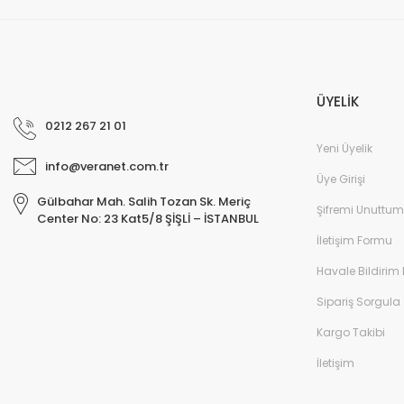
ÜYELİK
0212 267 21 01
Yeni Üyelik
info@veranet.com.tr
Üye Girişi
Gülbahar Mah. Salih Tozan Sk. Meriç
Şifremi Unuttum
Center No: 23 Kat5/8 ŞİŞLİ – İSTANBUL
İletişim Formu
Havale Bildirim
Sipariş Sorgula
Kargo Takibi
İletişim