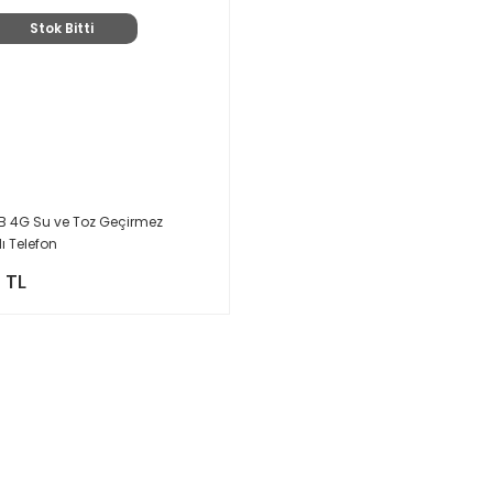
Stok Bitti
B 4G Su ve Toz Geçirmez
lı Telefon
 TL