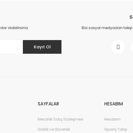
Bu ürüne ilk yorumu siz yapın!
S
Yorum Yaz
r olabilirsiniz.
Bizi sosyal medyadan takip ed
Kayıt Ol
Gönder
SAYFALAR
HESABIM
Mesafeli Satış Sözleşmesi
Hesabım
Gizlilik ve Güvenlik
Sipariş Takip