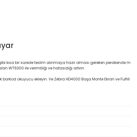
ayar
at gibi kısa bir sürede teslim alınmaya hazır olması gereken perakende m
an WT6300 ile verimliliği ve hatasızlığı artırın.
üzük barkod okuyucu ekleyin. Ve Zebra HD4000 Başa Monte Ekran ve Fulfill