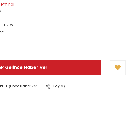
 Terminal
8
TL + KDV
le!
ok Gelince Haber Ver
atı Düşünce Haber Ver
Paylaş