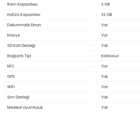
Ram Kapasitesi
:
3 GB
Hafıza Kapasitesi
:
32 GB
Dokunmatik Ekran
:
Var
Klavye
:
Var
SD Kart Desteği
:
Yok
Bağlantı Tipi
:
Kablosuz
NFC
:
Var
GPS
:
Yok
WiFi
:
Var
Sim Desteği
:
Yok
Medikal Uyumluluk
:
Yok
Bu ürünün fiyat bilgisi, resim, ürün açıklamalarında ve diğer konular