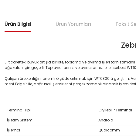
Ürün Bilgisi
Ürün Yorumları
Taksit S
Zeb
E-ticaretteki büyük artışla birlikte, toplama ve ayırma işleri tam zaman
ağazaları için geçerli. Toplayıcılarınızı ve ayırıcılarınızı eller serbest 
Çalışan üretkenliğini önemli ölçüde artırmak için WT6300’ü geliştirin. V
ment Edge™ ile, doğrusal iş emirlerini gerçek zamanlı dinamik iş emirleri
Terminal Tipi
:
Giyilebilir Terminal
İşletim Sistemi
:
Android
İşlemci
:
Qualcomm