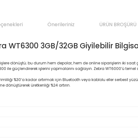
eçenekleri
Önerileriniz
ÜRÜN BROŞÜRÜ
ra WT6300 3GB/32GB Giyilebilir Bilgis
lı işlere dönüştü; bu durum hem depolar, hem de online siparişlerin iki sa
WT6300 ile güçlendirerek işlerini yapmalarını sağlayın. Zebra WT6000’ü temel al
erimliliği %30’a kadar artırmak için Bluetooth veya kablolu eller serbest y
ne dönüştürerek üretkenliği %24 artırın.