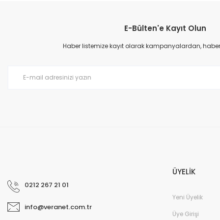
Görüş ve önerileriniz için teşekkür ederiz.
E-Bülten'e Kayıt Olun
Ürün resmi kalitesiz, bozuk veya görüntülenemiyor.
Ürün açıklamasında eksik bilgiler bulunuyor.
Haber listemize kayıt olarak kampanyalardan, haberda
Ürün bilgilerinde hatalar bulunuyor.
Ürün fiyatı diğer sitelerden daha pahalı.
Bu ürüne benzer farklı alternatifler olmalı.
ÜYELİK
0212 267 21 01
Yeni Üyelik
info@veranet.com.tr
Üye Girişi