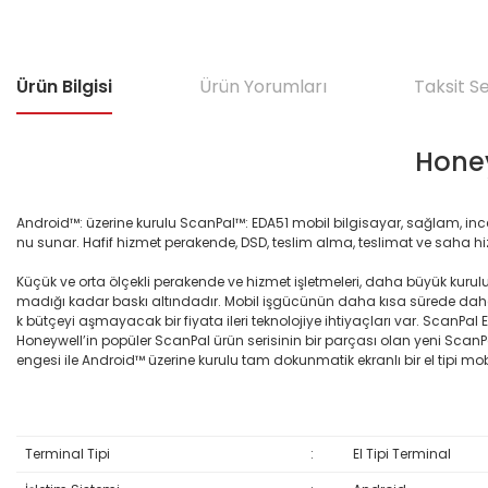
Ürün Bilgisi
Ürün Yorumları
Taksit S
Honey
Android™: üzerine kurulu ScanPal™: EDA51 mobil bilgisayar, sağlam,
nu sunar. Hafif hizmet perakende, DSD, teslim alma, teslimat ve saha hiz
Küçük ve orta ölçekli perakende ve hizmet işletmeleri, daha büyük kuruluş
madığı kadar baskı altındadır. Mobil işgücünün daha kısa sürede da
k bütçeyi aşmayacak bir fiyata ileri teknolojiye ihtiyaçları var. ScanPal 
Honeywell’in popüler ScanPal ürün serisinin bir parçası olan yeni Scan
engesi ile Android™ üzerine kurulu tam dokunmatik ekranlı bir el tipi mob
Terminal Tipi
:
El Tipi Terminal