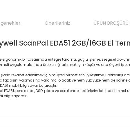
eçenekleri
Önerileriniz
ÜRÜN BROŞÜRÜ
well ScanPal EDA51 2GB/16GB El Ter
 ince ergonomik bir tasarımda entegre tarama, güçlü işleme, sezgisel d
meti uygulamalarında üretkenliği artırmak için küçük ve orta ölçekli işletme
larla rekabet edebilmek için müşteri hizmetlerini iyileştirme, üretkenliği 
ha fazlasını yapmasına yardımcı olacak ve hem yüz yüze hem de sahne a
EDA51 mobil bilgisayar bu araçtır.
Pal EDA51, perakende, DSD, pikap ve perakende sektörlerindeki hafif hizm
il bilgisayardır.