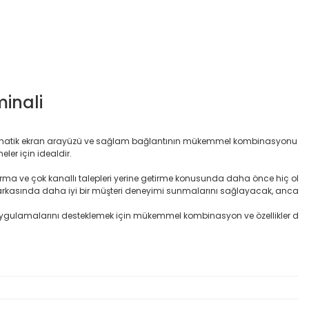
minali
okunmatik ekran arayüzü ve sağlam bağlantının mükemmel kombinasyonu
ler için idealdir.
artırma ve çok kanallı talepleri yerine getirme konusunda daha önce hiç ol
rkasında daha iyi bir müşteri deneyimi sunmalarını sağlayacak, anca
et uygulamalarını desteklemek için mükemmel kombinasyon ve özellikler d