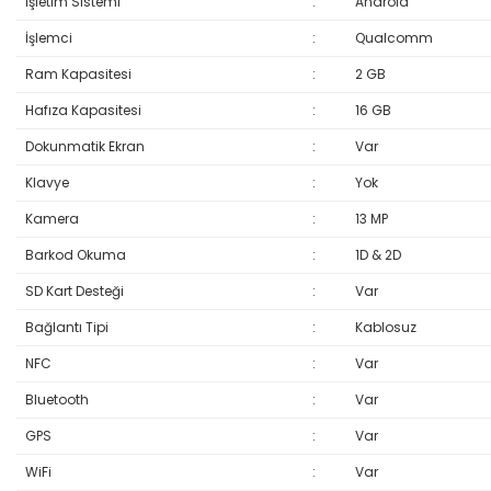
İşletim Sistemi
:
Android
İşlemci
:
Qualcomm
Ram Kapasitesi
:
2 GB
Hafıza Kapasitesi
:
16 GB
Dokunmatik Ekran
:
Var
Klavye
:
Yok
Kamera
:
13 MP
Barkod Okuma
:
1D & 2D
SD Kart Desteği
:
Var
Bağlantı Tipi
:
Kablosuz
NFC
:
Var
Bluetooth
:
Var
GPS
:
Var
WiFi
:
Var