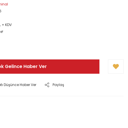
rminal
6
TL + KDV
e!
ok Gelince Haber Ver
atı Düşünce Haber Ver
Paylaş