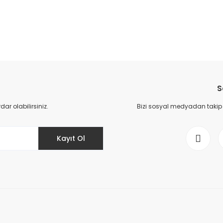
da yetersiz gördüğünüz noktaları öneri formunu kullanarak tarafımıza il
Bu ürüne ilk yorumu siz yapın!
S
Yorum Yaz
r olabilirsiniz.
Bizi sosyal medyadan takip ed
Kayıt Ol
Gönder